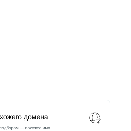
охожего домена
 подбором — похожее имя