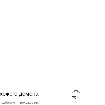
охожего домена
 подбором — похожее имя