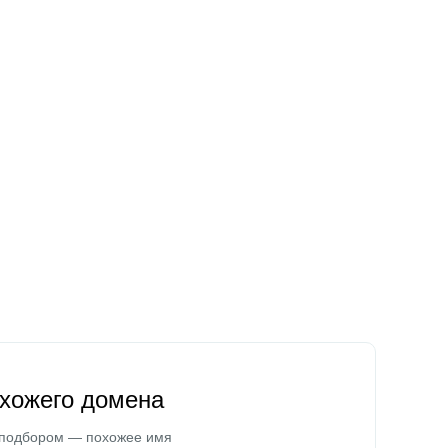
охожего домена
 подбором — похожее имя