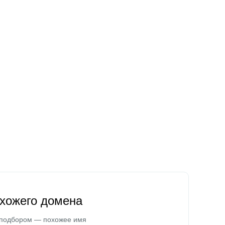
охожего домена
 подбором — похожее имя