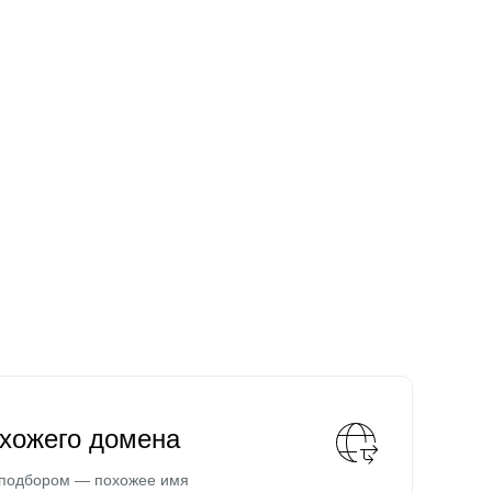
охожего домена
 подбором — похожее имя