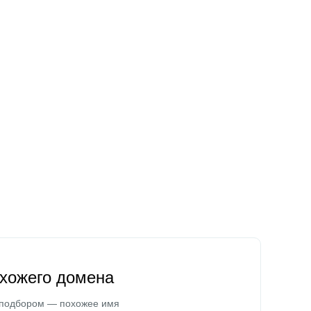
охожего домена
 подбором — похожее имя