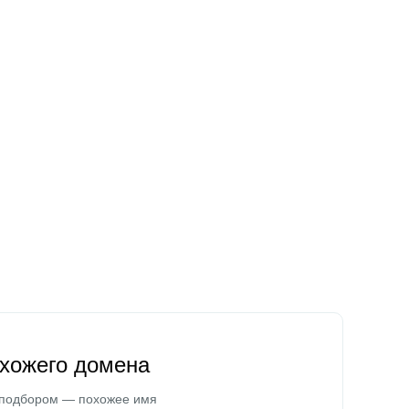
охожего домена
 подбором — похожее имя