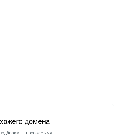
охожего домена
 подбором — похожее имя