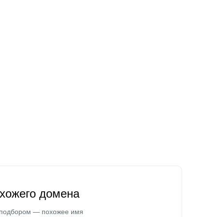
охожего домена
 подбором — похожее имя