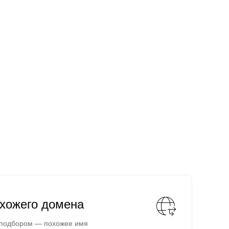
охожего домена
 подбором — похожее имя