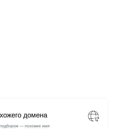
охожего домена
 подбором — похожее имя