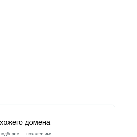
охожего домена
 подбором — похожее имя