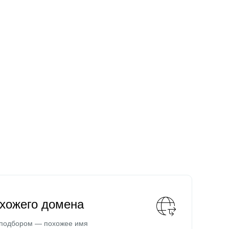
охожего домена
 подбором — похожее имя