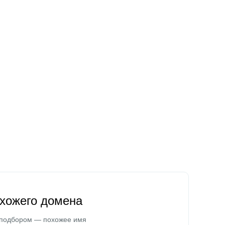
охожего домена
 подбором — похожее имя