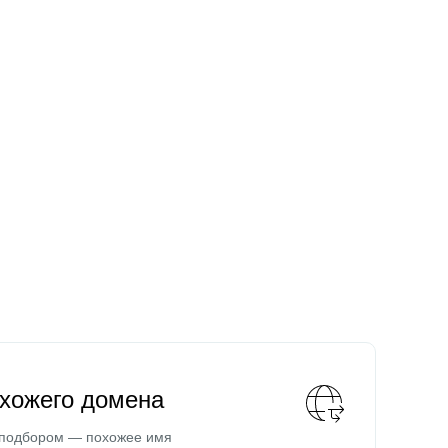
охожего домена
 подбором — похожее имя