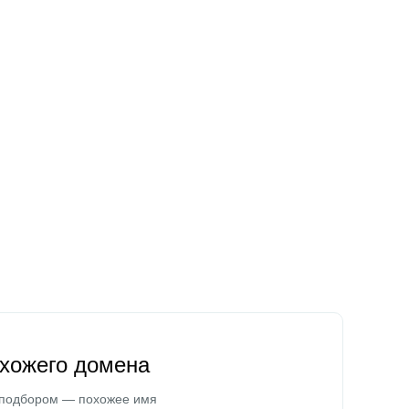
охожего домена
 подбором — похожее имя