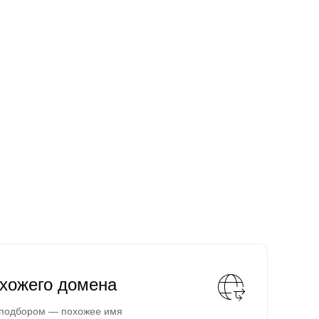
охожего домена
 подбором — похожее имя