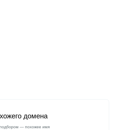
охожего домена
 подбором — похожее имя