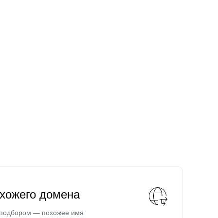
охожего домена
 подбором — похожее имя