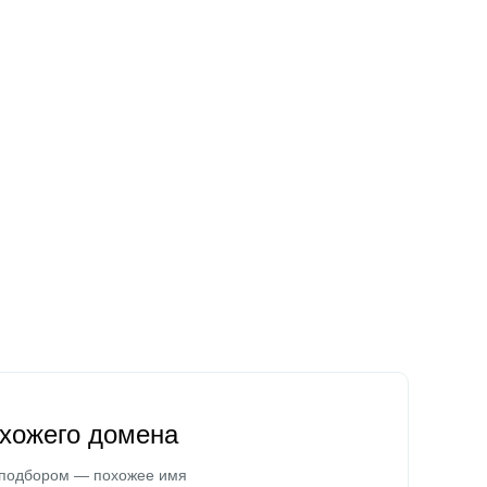
охожего домена
 подбором — похожее имя