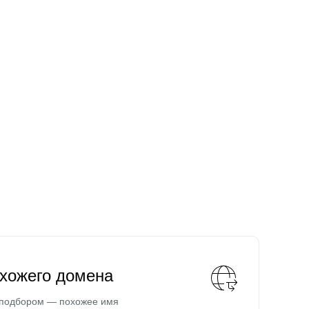
охожего домена
 подбором — похожее имя