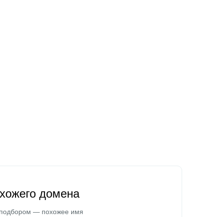
охожего домена
 подбором — похожее имя