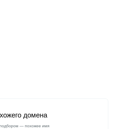
охожего домена
 подбором — похожее имя