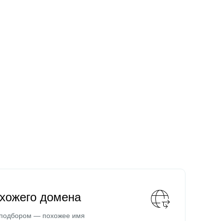
охожего домена
 подбором — похожее имя