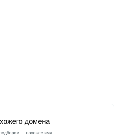
охожего домена
 подбором — похожее имя