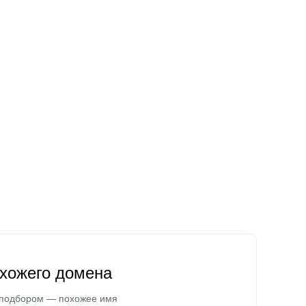
охожего домена
 подбором — похожее имя