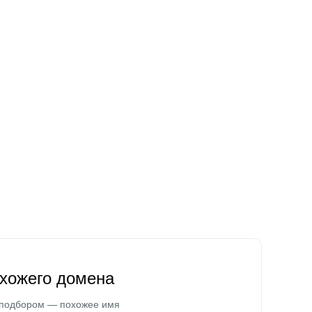
охожего домена
 подбором — похожее имя