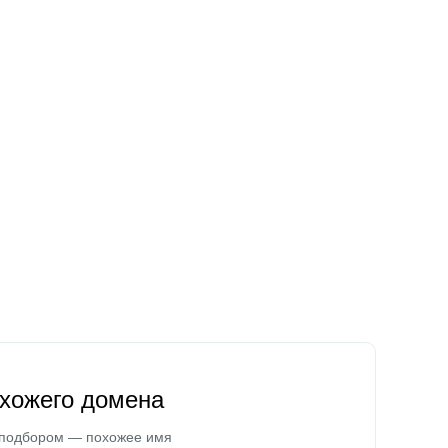
охожего домена
 подбором — похожее имя