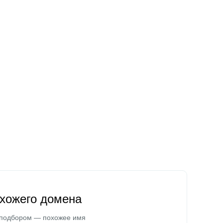
охожего домена
 подбором — похожее имя